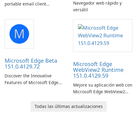
Navegador web rápido y
portable email client
versátil
software which you can
launch from any USB or
portable media on any
M
computer running Microsoft
Windows.
Microsoft Edge Beta
Microsoft Edge
151.0.4129.72
WebView2 Runtime
151.0.4129.59
Discover the Innovative
Features of Microsoft Edge
Mejore su aplicación web con
Beta: The Future of Web
Microsoft Edge WebView2
Browsing Microsoft Edge
Runtime.
Beta, developed by Microsoft
Todas las últimas actualizaciones
Corporation, is shaping the
landscape of modern web
browsers with its cutting-
edge features and seamless
user …