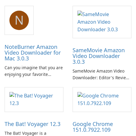
N
NoteBurner Amazon
SameMovie Amazon
Video Downloader for
Video Downloader
Mac 3.0.3
3.0.3
Can you imagine that you are
SameMovie Amazon Video
enjoying your favorite
Downloader: Editor's Review
Amazon movies or TV shows
SameMovie Amazon Video
lying on the beach, camping
Downloader is a desktop
in the woods or even during
utility for saving Amazon
your long commute to work
Prime Video titles and other
by subway?
Amazon web-player content
to local drives in MP4 or MKV.
The Bat! Voyager 12.3
Google Chrome
151.0.7922.109
The Bat! Voyager is a