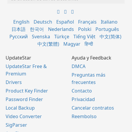
English
Deutsch
Español
Français
Italiano
日本語
한국어
Nederlands
Polski
Português
Русский
Svenska
Türkçe
Tiếng Việt
中文(简体)
中文(繁體)
Magyar
हिन्दी
UpdateStar
Ayuda y Feedback
UpdateStar Free &
DMCA
Premium
Preguntas más
Drivers
frecuentes
Product Key Finder
Contacto
Password Finder
Privacidad
Local Backup
Cancelar contratos
Video Converter
Reembolso
SigParser