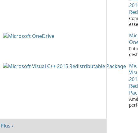
201
Red
Com
esse
l’ex
Mic
d’ap
Visu
One
Rati
gest
fich
Mic
Micr
One
Vis
201
Red
Pac
Amél
per
votr
avec
redi
Plus ›
Micr
C++ 