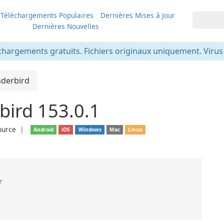
Téléchargements Populaires
Dernières Mises à Jour
Dernières Nouvelles
chargements gratuits. Fichiers originaux uniquement. Virus v
nderbird
bird 153.0.1
ource
❘
Android
iOS
Windows
Mac
Linux
r