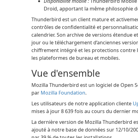
Disponibilité mobile :
Thunderbird Mobile p
Droid, apportant la même philosophie de 
Thunderbird est un client mature et activemen
contrôles de confidentialité et personnalisati
calendrier. Son archive de versions étendue et 
jour ou le téléchargement d’anciennes version
chiffrement intégré et les protections contre
les plateformes de bureau et mobiles.
Vue d'ensemble
Mozilla Thunderbird est un logiciel de Open
par
Mozilla Foundation
.
Les utilisateurs de notre application cliente
U
mises à jour 8 639 fois au cours du dernier mo
La dernière version de Mozilla Thunderbird est
ajouté à notre base de données sur 12/10/2007.
par 39 % de toutes les installations.