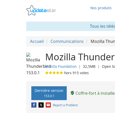
Nos produits
Tous les télé
Accueil
Communications
Mozilla Thu
Mozilla Thunder
Mozilla Foundation
❘
32,5MB
❘
Open S
hors
915
votes
Dernière version
Coffre-fort à installe
153.0.1
Report a Problem